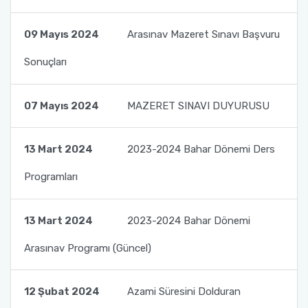
Toplumsal Duyarlılık ve Katkı Projeleri Birim
Tıbbi Hizmetler ve Teknikler - Optisyenlik
Ders İçerikleri
09 Mayıs 2024
Arasınav Mazeret Sınavı Başvuru
Komisyonu
Yönetim ve Organizasyon
Uzaktan Eğitim Rehberleri
Sonuçları
Öğrenci Dilekçe Örnekleri
07 Mayıs 2024
MAZERET SINAVI DUYURUSU
Mezuniyet İşlemleri
13 Mart 2024
2023-2024 Bahar Dönemi Ders
Öğrencilerimiz İçin Faydalı Linkler
Programları
SSS
13 Mart 2024
2023-2024 Bahar Dönemi
Arasınav Programı (Güncel)
12 Şubat 2024
Azami Süresini Dolduran