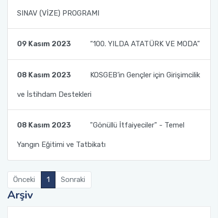
SINAV (VİZE) PROGRAMI
Toplumsal Duyarlılık ve Katkı Projeleri Birim
Tıbbi Hizmetler ve Teknikler - Optisyenlik
Ders İçerikleri
Komisyonu
Yönetim ve Organizasyon
Uzaktan Eğitim Rehberleri
09 Kasım 2023
“100. YILDA ATATÜRK VE MODA”
Öğrenci Dilekçe Örnekleri
08 Kasım 2023
KOSGEB’in Gençler için Girişimcilik
Mezuniyet İşlemleri
ve İstihdam Destekleri
Öğrencilerimiz İçin Faydalı Linkler
08 Kasım 2023
"Gönüllü İtfaiyeciler" - Temel
SSS
Yangın Eğitimi ve Tatbikatı
Önceki
1
Sonraki
Arşiv