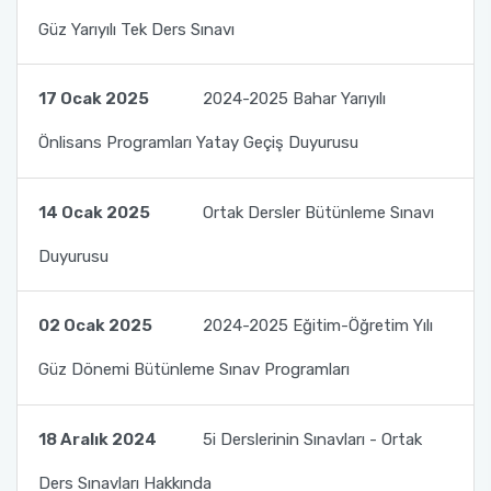
Güz Yarıyılı Tek Ders Sınavı
Toplumsal Duyarlılık ve Katkı Projeleri Birim
Tıbbi Hizmetler ve Teknikler - Optisyenlik
Ders İçerikleri
Komisyonu
Yönetim ve Organizasyon
Uzaktan Eğitim Rehberleri
17 Ocak 2025
2024-2025 Bahar Yarıyılı
Önlisans Programları Yatay Geçiş Duyurusu
Öğrenci Dilekçe Örnekleri
Mezuniyet İşlemleri
14 Ocak 2025
Ortak Dersler Bütünleme Sınavı
Duyurusu
Öğrencilerimiz İçin Faydalı Linkler
SSS
02 Ocak 2025
2024-2025 Eğitim-Öğretim Yılı
Güz Dönemi Bütünleme Sınav Programları
18 Aralık 2024
5i Derslerinin Sınavları - Ortak
Ders Sınavları Hakkında