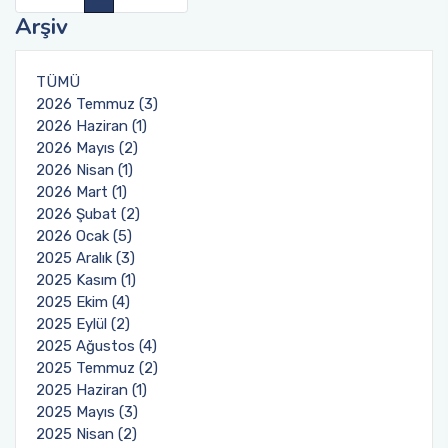
Arşiv
Toplumsal Duyarlılık ve Katkı Projeleri Birim
Tıbbi Hizmetler ve Teknikler - Optisyenlik
Ders İçerikleri
Komisyonu
TÜMÜ
Yönetim ve Organizasyon
Uzaktan Eğitim Rehberleri
2026 Temmuz (3)
2026 Haziran (1)
Öğrenci Dilekçe Örnekleri
2026 Mayıs (2)
2026 Nisan (1)
Mezuniyet İşlemleri
2026 Mart (1)
2026 Şubat (2)
2026 Ocak (5)
Öğrencilerimiz İçin Faydalı Linkler
2025 Aralık (3)
2025 Kasım (1)
SSS
2025 Ekim (4)
2025 Eylül (2)
2025 Ağustos (4)
2025 Temmuz (2)
2025 Haziran (1)
2025 Mayıs (3)
2025 Nisan (2)