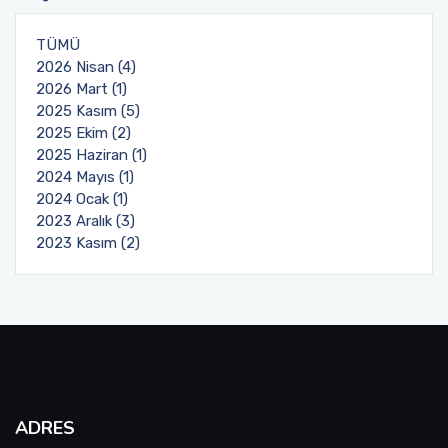
Toplumsal Duyarlılık ve Katkı Projeleri Birim
Tıbbi Hizmetler ve Teknikler - Optisyenlik
Ders İçerikleri
TÜMÜ
Komisyonu
2026 Nisan (4)
Yönetim ve Organizasyon
Uzaktan Eğitim Rehberleri
2026 Mart (1)
2025 Kasım (5)
2025 Ekim (2)
Öğrenci Dilekçe Örnekleri
2025 Haziran (1)
2024 Mayıs (1)
Mezuniyet İşlemleri
2024 Ocak (1)
2023 Aralık (3)
Öğrencilerimiz İçin Faydalı Linkler
2023 Kasım (2)
SSS
ADRES