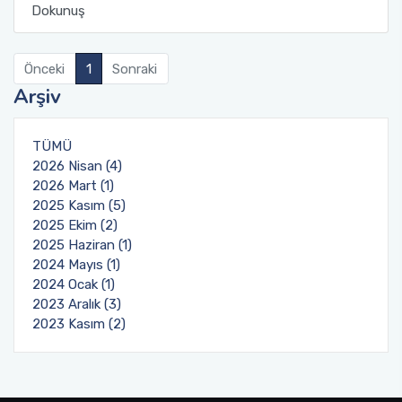
Dokunuş
Toplumsal Duyarlılık ve Katkı Projeleri Birim
Tıbbi Hizmetler ve Teknikler - Optisyenlik
Ders İçerikleri
Komisyonu
Önceki
1
Sonraki
Yönetim ve Organizasyon
Uzaktan Eğitim Rehberleri
Arşiv
Öğrenci Dilekçe Örnekleri
TÜMÜ
2026 Nisan (4)
Mezuniyet İşlemleri
2026 Mart (1)
2025 Kasım (5)
Öğrencilerimiz İçin Faydalı Linkler
2025 Ekim (2)
2025 Haziran (1)
SSS
2024 Mayıs (1)
2024 Ocak (1)
2023 Aralık (3)
2023 Kasım (2)