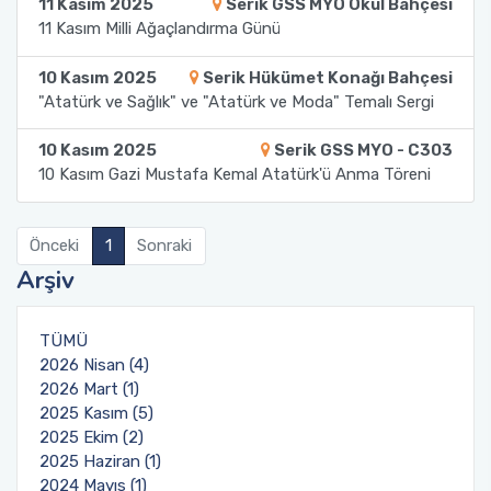
11 Kasım 2025
Serik GSS MYO Okul Bahçesi
11 Kasım Milli Ağaçlandırma Günü
Toplumsal Duyarlılık ve Katkı Projeleri Birim
Tıbbi Hizmetler ve Teknikler - Optisyenlik
Ders İçerikleri
Komisyonu
10 Kasım 2025
Serik Hükümet Konağı Bahçesi
Yönetim ve Organizasyon
Uzaktan Eğitim Rehberleri
"Atatürk ve Sağlık" ve "Atatürk ve Moda" Temalı Sergi
10 Kasım 2025
Serik GSS MYO - C303
Öğrenci Dilekçe Örnekleri
10 Kasım Gazi Mustafa Kemal Atatürk'ü Anma Töreni
Mezuniyet İşlemleri
Önceki
1
Sonraki
Öğrencilerimiz İçin Faydalı Linkler
Arşiv
SSS
TÜMÜ
2026 Nisan (4)
2026 Mart (1)
2025 Kasım (5)
2025 Ekim (2)
2025 Haziran (1)
2024 Mayıs (1)