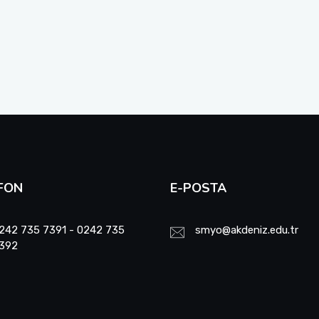
FON
E-POSTA
242 735 7391 - 0242 735
smyo@akdeniz.edu.tr
392