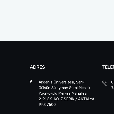
Toplumsal Duyarlılık ve Katkı Projeleri Birim Komisyonu
Tıbbi Hizmetler ve Teknikler - Optisyenlik
Ders İçerikleri
Yönetim ve Organizasyon
Uzaktan Eğitim Rehberleri
Öğrenci Dilekçe Örnekleri
Mezuniyet İşlemleri
Öğrencilerimiz İçin Faydalı Linkler
ADRES
TELE
SSS
Akdeniz Üniversitesi, Serik
0
Gülsün Süleyman Süral Meslek
7
Yükekokulu Merkez Mahallesi
2191 SK. NO: 7 SERİK / ANTALYA
PK.07500