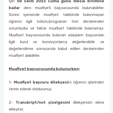
için
06 Ekim 2023 Cuma günü mesai bitimine
kadar
ders muafiyeti başvurusunda bulunabilirler.
Toplumsal Duyarlılık ve Katkı Projeleri Birim
Tıbbi Hizmetler ve Teknikler - Optisyenlik
Ders İçerikleri
Süresi içerisinde muafiyet talebinde bulunmayan
Komisyonu
öğrenci ilgili bölüm/programın tüm derslerinden
Yönetim ve Organizasyon
Uzaktan Eğitim Rehberleri
sorumludur ve tekrar muafiyet talebinde bulunamaz.
Öğrenci Dilekçe Örnekleri
Muafiyet başvurusunda bulunan adayların başvuruları
ilgili kurul ve komisyonlarca değerlendirilir ve
Mezuniyet İşlemleri
değerlendirme sonucunda kabul edilen derslerinden
muafiyet alabilirler.
Öğrencilerimiz İçin Faydalı Linkler
Muafiyet başvurusunda bulunurken;
SSS
1-
Muafiyet başvuru dilekçesi
ni öğrenci işlerinden
temin ederek doldurunuz.
2-
Transkript/not çizelgesini
dilekçenizin ekine
ekleyiniz.