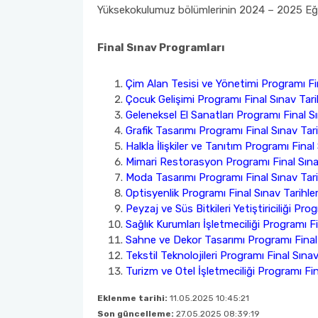
Yüksekokulumuz bölümlerinin 2024 – 2025 Eğiti
Toplumsal Duyarlılık ve Katkı Projeleri Birim Komisyonu
Tıbbi Hizmetler ve Teknikler - Optisyenlik
Ders İçerikleri
Final Sınav Programları
Yönetim ve Organizasyon
Uzaktan Eğitim Rehberleri
Çim Alan Tesisi ve Yönetimi Programı Fin
Öğrenci Dilekçe Örnekleri
Çocuk Gelişimi Programı Final Sınav Tarih
Geleneksel El Sanatları Programı Final Sı
Grafik Tasarımı Programı Final Sınav Tari
Mezuniyet İşlemleri
Halkla İlişkiler ve Tanıtım Programı Final 
Mimari Restorasyon Programı Final Sınav
Öğrencilerimiz İçin Faydalı Linkler
Moda
Tasarımı
Programı Final Sınav Tari
Optisyenlik Programı Final Sınav Tarihler
SSS
Peyzaj ve Süs Bitkileri Yetiştiriciliği Pro
Sağlık Kurumları İşletmeciliği Programı Fi
Sahne ve Dekor Tasarımı Programı Final 
Tekstil Teknolojileri Programı Final Sınav
Turizm ve Otel İşletmeciliği Programı Fin
Eklenme tarihi:
11.05.2025 10:45:21
Son güncelleme:
27.05.2025 08:39:19