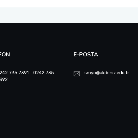
FON
E-POSTA
242 735 7391 - 0242 735
smyo@akdeniz.edu.tr
392