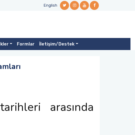
English
ikler
Formlar
İletişim/Destek
amları
rihleri arasında