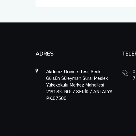
ADRES
TELE
Akdeniz Üniversitesi, Serik
0
Gülsün Süleyman Süral Meslek
7
Yükekokulu Merkez Mahallesi
2191 SK. NO: 7 SERİK / ANTALYA
PK.07500