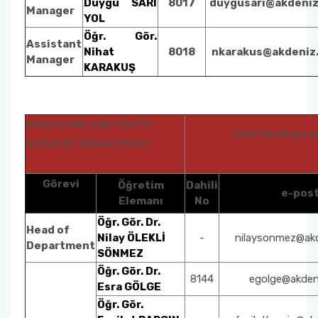
Duygu SARI
8017
duygusari@akdeniz
Manager
YOL
Medical Services and Techniques
Öğr. Gör.
Assistant
Nihat
8018
nkarakus@akdeniz.
Manager
Management and Organisation
KARAKUŞ
CHILD CARE AND YOUTH
Child Developm
SERVICES DEPARTMENT
Görevi
Öğretim
Dahili
e-pos
Elemanı
No
Öğr. Gör. Dr.
Head of
Nilay ÖLEKLİ
-
nilaysonmez@akd
Department
SÖNMEZ
Öğr. Gör. Dr.
8144
egolge@akdeni
Esra GÖLGE
Öğr. Gör.