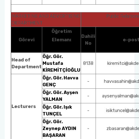
MARKETING AND ADVERTISING
Public Relation
DEPARTMENT
Öğretim
Dahili
Görevi
Elemanı
e-pos
No
Öğr. Gör.
Head of
Mustafa
8138
kiremitci@akden
Department
KİREMİTÇİOĞLU
Öğr. Gör. Havva
-
havvasahin@akde
GENÇ
Öğr. Gör. Ayşen
-
aysenyalman@akd
YALMAN
Lecturers
Öğr. Gör. Işık
-
isiktuncel@akde
TUNÇEL
Öğr. Gör.
Zeynep AYDIN
-
zbasaran@akden
BAŞARAN