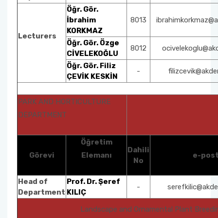
Öğr. Gör.
İbrahim
8013
ibrahimkorkmaz@ak
KORKMAZ
Lecturers
Öğr. Gör. Özge
8012
ocivelekoglu@akd
CİVELEKOĞLU
Öğ
r. Gör. Filiz
-
filizcevik@akde
ÇEVİK KESKİN
PARK AND HORTICULTURE
DEPARTMENT
Öğretim
Dahili
Görevi
Elemanı
e-pos
No
Head of
Prof. Dr. Şeref
-
serefkilic@akde
Department
KILIÇ
Landscape and Ornamental Plant Breed