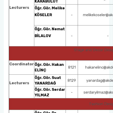
KARABULUT
Lecturers
Öğr. Gör. Melike
KÖSELER
-
melikekoseler@ak
Öğr. Gör. Nemat
BİLALOV
-
-
Stage and Decor Des
Coordinator
Öğr. Gör. Hakan
8121
hakanelinc@akde
ELİNÇ
Öğr. Gör. Suat
8129
yanardag@akden
Lecturers
YANARDAĞ
Öğr. Gör. Serdar
-
serdaryilmaz@akd
YILMAZ
Fashion Des