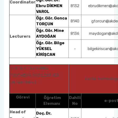
Öğr. Gör. Dr.
Coordinator
Ebru DİKMEN
8132
ebrudikmen@akde
VAROL
Öğr. Gör. Gonca
8140
gtorcun@akden
TORÇUN
Öğr. Gör. Mine
8136
maydogan@akden
Lecturers
AYDOĞAN
Öğr. Gör. Bilge
YÜKSEL
-
bilgekiriscan@akd
KİRİŞCAN
TEXTILE, CLOTHING,
FOOTWEAR AND LEATHER
Textile Technolog
DEPARTMENT
Görevi
Öğretim
Dahili
e-pos
Elemanı
No
Head of
Doç. Dr.