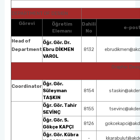
DEPARTMENT OF DESIGN
Görevi
Öğretim
Dahili
e-pos
Elemanı
No
Head of
Öğr. Gör. Dr.
Department
Ebru DİKMEN
8132
ebrudikmen@akde
VAROL
Graphic Des
Öğr. Gör.
Coordinator
Süleyman
8154
staskin@akden
TAŞKIN
Öğr. Gör. Tahir
8155
tsevinc@akden
SEVİNÇ
Öğr. Gör. S.
8126
gokcekapci@akde
Gökçe KAPÇI
Öğr. Gör. Kübra
-
kkarabulut@akde