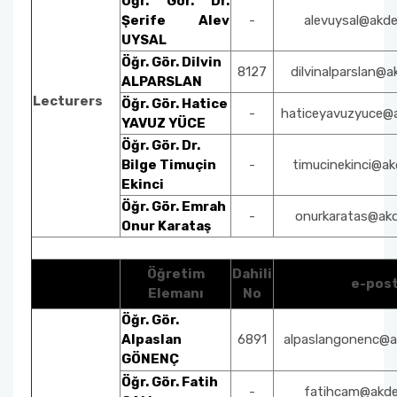
Öğr. Gör. Dr.
Şerife Alev
-
alevuysal@akde
UYSAL
Öğr. Gör. Dilvin
8127
dilvinalparslan@a
ALPARSLAN
Lecturers
Öğr. Gör. Hatice
-
haticeyavuzyuce@a
YAVUZ YÜCE
Öğr. Gör. Dr.
Bilge Timuçin
-
timucinekinci@ak
Ekinci
Öğr. Gör. Emrah
-
onurkaratas@akd
Onur Karataş
Öğretim
Dahili
e-pos
Elemanı
No
Öğr. Gör.
Alpaslan
6891
alpaslangonenc@ak
GÖNENÇ
Öğr. Gör. Fatih
-
fatihcam@akden