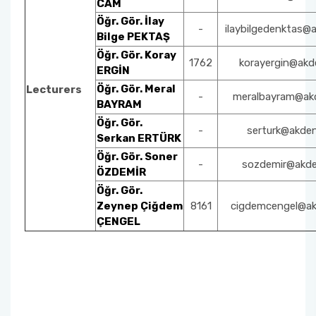
CAM
Öğr. Gör. İlay
-
ilaybilgedenktas@a
Bilge PEKTAŞ
Öğr. Gör. Koray
1762
korayergin@akde
ERGİN
Öğr. Gör. Meral
Lecturers
-
meralbayram@akd
BAYRAM
Öğr. Gör.
-
serturk@akden
Serkan ERTÜRK
Öğr. Gör. Soner
-
sozdemir@akden
ÖZDEMİR
Öğr. Gör.
Zeynep Çiğdem
8161
cigdemcengel@akd
ÇENGEL