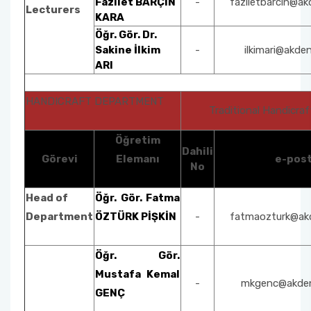
Fazilet BARÇIN
-
faziletbarcin@ak
Lecturers
KARA
Öğr. Gör. Dr.
Sakine İlkim
-
ilkimari@akden
ARI
HANDICRAFT DEPARTMENT
Traditional Handicr
Öğretim
Dahili
Görevi
Elemanı
e-pos
No
Head of
Öğr. Gör. Fatma
Department
ÖZTÜRK PİŞKİN
-
fatmaozturk@akd
Öğr. Gör.
Mustafa Kemal
-
mkgenc@akdeni
GENÇ