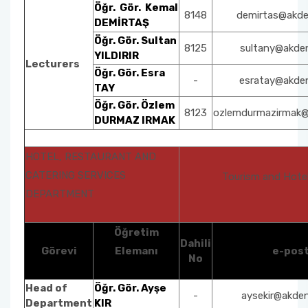
Öğr. Gör. Kemal
8148
demirtas@akden
DEMİRTAŞ
Öğr. Gör. Sultan
8125
sultany@akden
YILDIRIR
Lecturers
Öğr. Gör. Esra
-
esratay@akden
TAY
Ö
ğr. Gör. Özlem
8123
ozlemdurmazirmak@a
DURMAZ IRMAK
HOTEL, RESTAURANT AND
CATERING SERVICES
Tourism and Hot
DEPARTMENT
Öğretim
Dahili
Görevi
Elemanı
e-pos
No
Head of
Öğr. Gör. Ayşe
-
aysekir@akden
Department
KIR