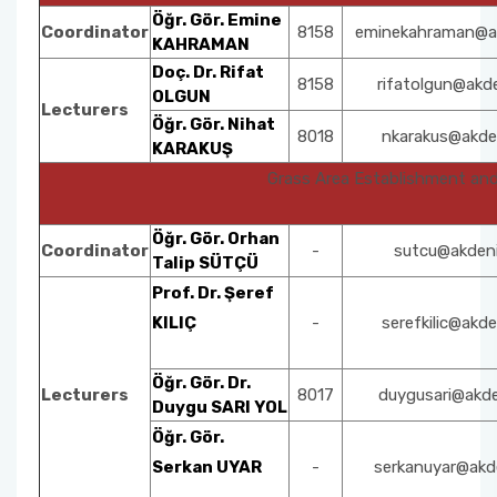
Öğr. Gör. Emine
Coordinator
8158
eminekahraman@ak
KAHRAMAN
Doç. Dr. Rifat
8158
rifatolgun@akde
OLGUN
Lecturers
Öğr. Gör. Nihat
8018
nkarakus@akden
KARAKUŞ
Grass Area Establishment a
Öğr. Gör. Orhan
Coordinator
-
sutcu@akdeni
Talip SÜTÇÜ
Prof. Dr. Şeref
KILIÇ
-
serefkilic@akde
Öğr. Gör. Dr.
Lecturers
8017
duygusari@akde
Duygu SARI YOL
Öğr. Gör.
Serkan UYAR
-
serkanuyar@akde