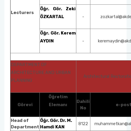
Öğr. Gör. Zeki
Lecturers
ÖZKARTAL
-
zozkartal@akde
Öğr. Gör. Kerem
AYDIN
-
keremaydin@akde
DEPARTMENT OF
ARCHITECTURE AND URBAN
Architectural Restora
PLANNING
Öğretim
Dahili
Görevi
Elemanı
e-pos
No
Head of
Öğr. Gör. Dr. M.
8122
muhammetkan@akd
Department
Hamdi KAN