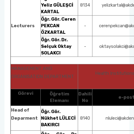
Yeliz GÜLEŞCİ
8134
yelizkartal@akde
KARTAL
Öğr. Gör. Ceren
Lecturers
PEKCAN
-
cerenpekcan@akd
ÖZKARTAL
Öğr. Gör. Dr.
Selçuk Oktay
-
oktaysolakci@akd
SOLAKCI
MANAGEMENT AND
Health Institutio
ORGANISATION DEPARTMENT
Görevi
Öğretim
Dahili
e-pos
Elemanı
No
Head of
Öğr. Gör.
Deparment
Nükhet LÜLECİ
8140
nluleci@akdeni
BAKIRCI