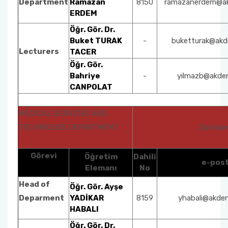
Department
Ramazan
8150
ramazanerdem@akd
ERDEM
Öğr. Gör. Dr.
Buket TURAK
-
buketturak@akde
Lecturers
TACER
Öğr. Gör.
Bahriye
-
yilmazb@akden
CANPOLAT
MEDICAL SERVICES AND
TECHNIQUES DEPARTMENT
Opticia
Görevi
Öğretim
Dahili
e-pos
Elemanı
No
Head of
Öğr. Gör. Ayşe
Deparment
YADİKAR
8159
yhabali@akden
HABALI
Öğr. Gör. Dr.